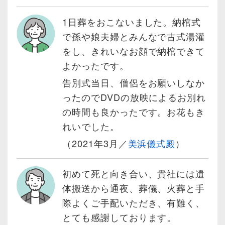
1日葬をおこないました。納棺式
で孫や娘夫婦とみんなで古式湯灌
をし、きれいなお顔で納棺できて
よかったです。
告別式当日、僧侶をお願いしなか
ったのでDVDの放映によるお別れ
の時間も良かったです。お花もき
れいでした。
（2021年3月／
美浜儀式殿
）
初めて死と向き合い、貴社には遺
体搬送から通夜、葬儀、火葬と手
際よくご手配いただき、有難く、
とても感謝しております。