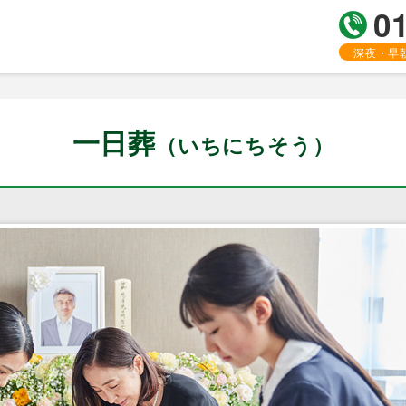
0
深夜・早
一日葬
（いちにちそう）