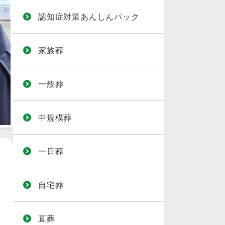
認知症対策あんしんパック
家族葬
一般葬
中規模葬
一日葬
自宅葬
直葬