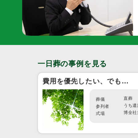
一日葬の事例を見る
費用を優先したい、でも…
直葬
葬儀
うち遺
参列者
博全社
式場