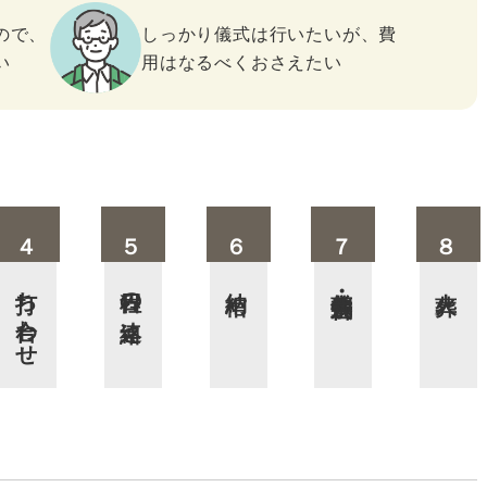
ので、
しっかり儀式は行いたいが、費
い
用はなるべくおさえたい
打ち合わせ
日程の連絡
納棺
葬儀・告別式
火葬