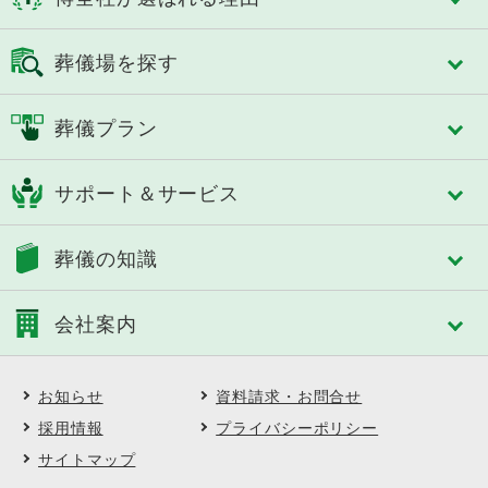
博全社が選ばれる理由
葬儀場を探す
博全社の特長
3タイプのセレモニーホール
千葉市
佐倉市
葬儀プラン
スタイルで選べる式場
成田市
八街市
控室への心配り
四街道市
市原市
フリープラン「絆」
人づくり（人材教育）
サポート＆サービス
船橋市
習志野市
おひとり様あんしんパック
細やかなサービス
八千代市
東金市
認知症対策あんしんパック
選べる葬送品・おもてなし
トータルサポート
茂原市
長生郡
葬儀の知識
家族葬
エンバーミング・湯灌
事前相談のすすめ
いすみ市
夷隅郡
一般葬
トータルサポート
アフターサポート
大網白里市
南房総市
葬儀の基礎知識
中規模葬
葬儀への想い
会社案内
SOUセレモニーメンバーズ(互助会)
鴨川市
館山市
葬儀に必要な費用
一日葬
SOUセレモニーメンバーズ Club Off
勝浦市
山武郡
ご葬儀後の対応と手続き
自宅葬
会社案内
供花・供物ご注文サービス
市川市
松戸市
よくある質問
直葬
お知らせ
資料請求・お問合せ
会社概要・理念
喪中はがき印刷サービス
木更津市
君津市
ご葬儀事例
博全社の社葬
沿革
採用情報
プライバシーポリシー
契約企業・団体の葬儀割引サービス
匝瑳市
柏市
ご葬儀エピソード
福祉の葬儀
直営式場
イベント・セミナー・見学会
サイトマップ
野田市
浦安市
顧客インタビュー
選べる葬送品・おもてなし
採用情報