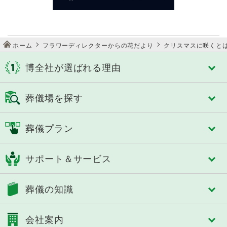
ホーム
フラワーディレクターからの花だより
クリスマスに咲くとは
博全社が選ばれる理由
博全社が選ばれる理由
葬儀場を探す
博全社の特長
3タイプのセレモニーホール
千葉市
佐倉市
葬儀プラン
スタイルで選べる式場
成田市
八街市
控室への心配り
四街道市
市原市
フリープラン「絆」
人づくり（人材教育）
サポート＆サービス
船橋市
習志野市
おひとり様あんしんパック
細やかなサービス
八千代市
東金市
認知症対策あんしんパック
選べる葬送品・おもてなし
トータルサポート
茂原市
長生郡
葬儀の知識
家族葬
エンバーミング・湯灌
事前相談のすすめ
いすみ市
夷隅郡
一般葬
トータルサポート
アフターサポート
大網白里市
南房総市
葬儀の基礎知識
中規模葬
葬儀への想い
会社案内
SOUセレモニーメンバーズ(互助会)
鴨川市
館山市
葬儀に必要な費用
一日葬