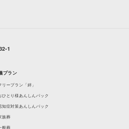
2-1
儀プラン
フリープラン「絆」
おひとり様あんしんパック
認知症対策あんしんパック
家族葬
一般葬