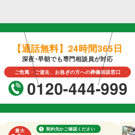
【通話無料】24時間365日
深夜･早朝でも専門相談員が対応
ご危篤・ご逝去、お急ぎの方への葬儀相談窓口
0120-444-999
契約先かご確認ください
最大