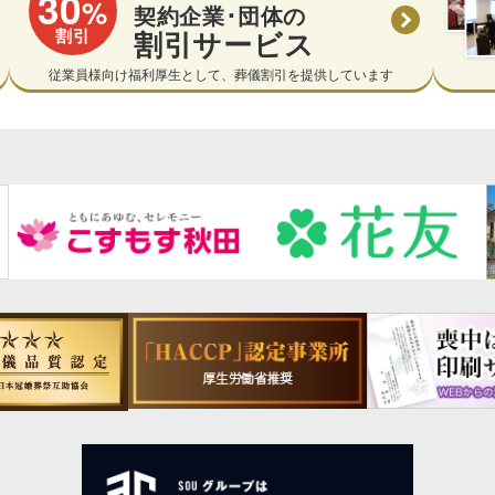
30
%
契約企業･団体の
割引
割引サービス
従業員様向け福利厚生として、葬儀割引を提供しています