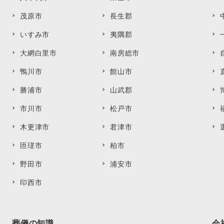
茂原市
長生郡
いすみ市
夷隅郡
大網白里市
南房総市
鴨川市
館山市
勝浦市
山武郡
市川市
松戸市
木更津市
君津市
匝瑳市
柏市
野田市
浦安市
印西市
葬儀の知識
会