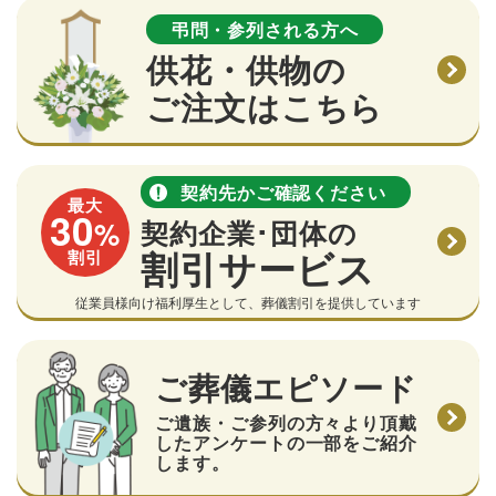
弔問・参列される方へ
供花・供物の
ご注文はこちら
契約先かご確認ください
最大
30
%
契約企業･団体の
割引サービス
割引
従業員様向け福利厚生として、葬儀割引を提供しています
ご葬儀エピソード
ご遺族・ご参列の方々より頂戴
したアンケートの一部をご紹介
します。