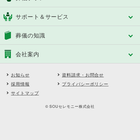
成田市
八街市
控室への心配り
四街道市
市原市
フリープラン「絆」
人づくり（人材教育）
サポート＆サービス
船橋市
習志野市
おひとり様あんしんパック
細やかなサービス
八千代市
東金市
認知症対策あんしんパック
選べる葬送品・おもてなし
トータルサポート
茂原市
長生郡
葬儀の知識
家族葬
エンバーミング・湯灌
事前相談のすすめ
いすみ市
夷隅郡
一般葬
トータルサポート
アフターサポート
大網白里市
南房総市
葬儀の基礎知識
中規模葬
葬儀への想い
会社案内
SOUセレモニーメンバーズ(互助会)
鴨川市
館山市
葬儀に必要な費用
一日葬
SOUセレモニーメンバーズ Club Off
勝浦市
山武郡
ご葬儀後の対応と手続き
自宅葬
会社案内
供花・供物ご注文サービス
市川市
松戸市
よくある質問
直葬
お知らせ
資料請求・お問合せ
会社概要・理念
喪中はがき印刷サービス
木更津市
君津市
ご葬儀事例
博全社の社葬
沿革
採用情報
プライバシーポリシー
契約企業・団体の葬儀割引サービス
匝瑳市
柏市
ご葬儀エピソード
福祉の葬儀
直営式場
イベント・セミナー・見学会
サイトマップ
野田市
浦安市
顧客インタビュー
選べる葬送品・おもてなし
採用情報
印西市
料理長からの食材だより
地域に根ざした取り組み
© SOUセレモニー株式会社
フラワーディレクターからの花だより
契約企業・団体の葬儀割引サービス
エコの取り組み
お知らせ