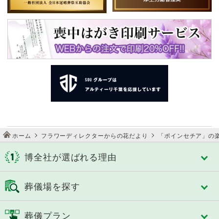
ホーム
フラワーディレクターからの花だより
「ポインセチア」の
博全社が選ばれる理由
博全社が選ばれる理由
葬儀場を探す
博全社の特長
3タイプのセレモニーホール
千葉市
佐倉市
葬儀プラン
スタイルで選べる式場