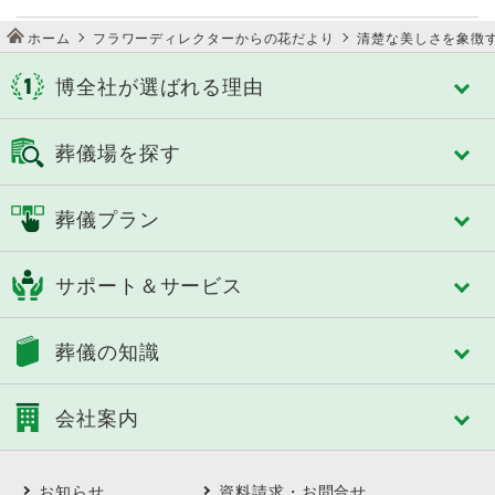
ホーム
フラワーディレクターからの花だより
清楚な美しさを象徴
博全社が選ばれる理由
博全社が選ばれる理由
葬儀場を探す
博全社の特長
3タイプのセレモニーホール
千葉市
佐倉市
葬儀プラン
スタイルで選べる式場
成田市
八街市
控室への心配り
四街道市
市原市
フリープラン「絆」
人づくり（人材教育）
サポート＆サービス
船橋市
習志野市
おひとり様あんしんパック
細やかなサービス
八千代市
東金市
認知症対策あんしんパック
選べる葬送品・おもてなし
トータルサポート
茂原市
長生郡
葬儀の知識
家族葬
エンバーミング・湯灌
事前相談のすすめ
いすみ市
夷隅郡
一般葬
トータルサポート
アフターサポート
大網白里市
南房総市
葬儀の基礎知識
中規模葬
葬儀への想い
会社案内
SOUセレモニーメンバーズ(互助会)
鴨川市
館山市
葬儀に必要な費用
一日葬
SOUセレモニーメンバーズ Club Off
勝浦市
山武郡
ご葬儀後の対応と手続き
自宅葬
会社案内
供花・供物ご注文サービス
市川市
松戸市
よくある質問
直葬
お知らせ
資料請求・お問合せ
会社概要・理念