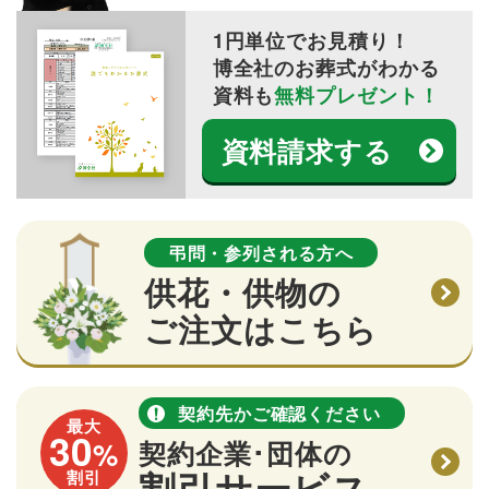
1円単位でお見積り！
博全社のお葬式がわかる
資料も
無料プレゼント！
資料請求する
弔問・参列される方へ
供花・供物の
ご注文はこちら
契約先かご確認ください
最大
30
%
契約企業･団体の
割引サービス
割引